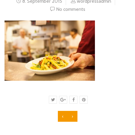
8. September 2015
wordpressadmin
No comments
‹
›