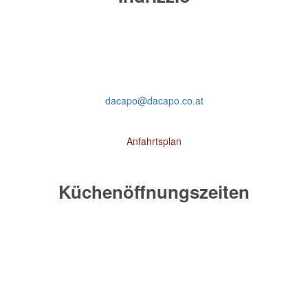
Schulerstraße 18 | 1010 Wien
Tel.: +43 1 512 44 91
dacapo@dacapo.co.at
Anfahrtsplan
Küchenöffnungszeiten
täglich 11.30 – 21.30 Uhr