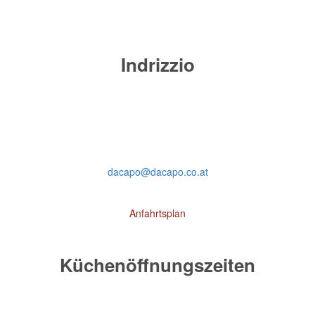
Indrizzio
Schulerstraße 18 | 1010 Wien
Tel.: +43 1 512 44 91
dacapo@dacapo.co.at
Anfahrtsplan
Küchenöffnungszeiten